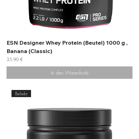
ESN Designer Whey Protein (Beutel) 1000 g ,
Banana (Classic)
Preis
35,90 €
In den Warenkorb
Beliebt