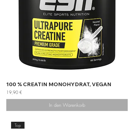
100 % CREATIN MONOHYDRAT, VEGAN
Preis
19,90 €
In den Warenkorb
Top