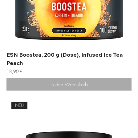
ESN Boostea, 200 g (Dose), Infused Ice Tea
Peach
Preis
18,90 €
In den Warenkorb
NEU