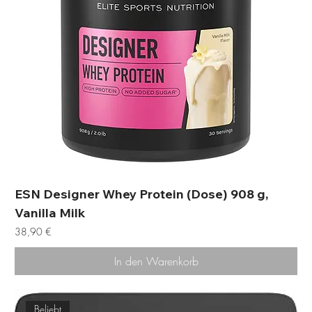
ESN Designer Whey Protein (Dose) 908 g,
Vanilla Milk
Preis
38,90 €
In den Warenkorb
Beliebt