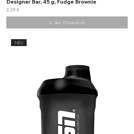
Designer Bar, 45 g, Fudge Brownie
Preis
2,29 €
In den Warenkorb
NEU