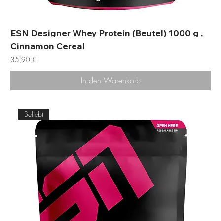
ESN Designer Whey Protein (Beutel) 1000 g ,
Cinnamon Cereal
Preis
35,90 €
In den Warenkorb
Beliebt