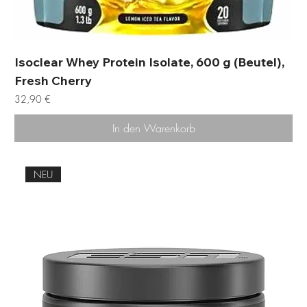
Isoclear Whey Protein Isolate, 600 g (Beutel),
Fresh Cherry
Preis
32,90 €
In den Warenkorb
NEU