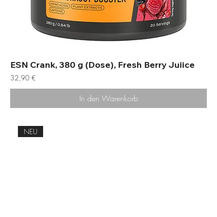
ESN Crank, 380 g (Dose), Fresh Berry Juiice
Preis
32,90 €
In den Warenkorb
NEU