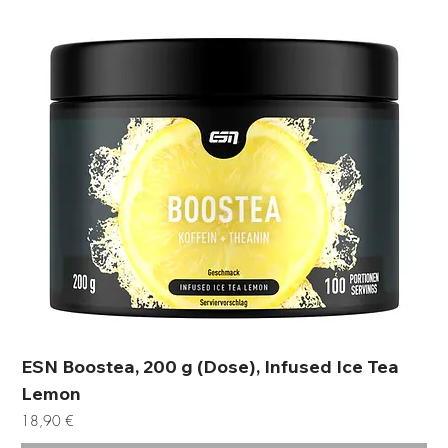
ESN Boostea, 200 g (Dose), Infused Ice Tea
Lemon
Preis
18,90 €