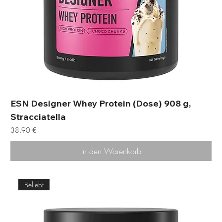
ESN Designer Whey Protein (Dose) 908 g,
Stracciatella
Preis
38,90 €
In den Warenkorb
Beliebt