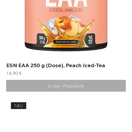
ESN EAA 250 g (Dose), Peach Iced-Tea
Preis
14,90 €
In den Warenkorb
NEU