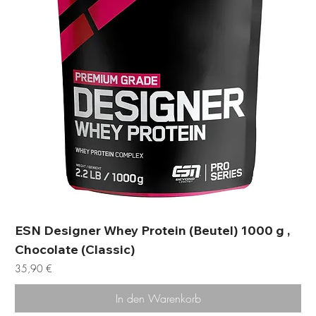
ESN Designer Whey Protein (Beutel) 1000 g ,
Chocolate (Classic)
Preis
35,90 €
In den Warenkorb