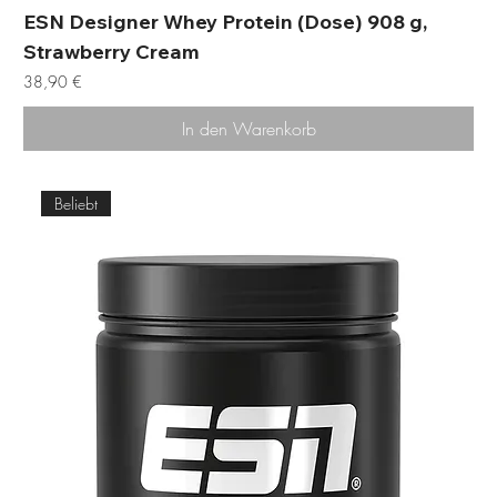
ESN Designer Whey Protein (Dose) 908 g,
Strawberry Cream
Preis
38,90 €
In den Warenkorb
Beliebt