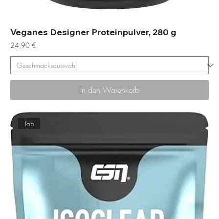
Veganes Designer Proteinpulver, 280 g
Preis
24,90 €
In den Warenkorb
Top