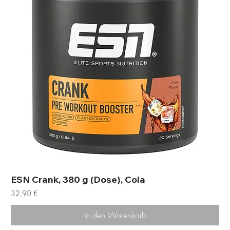
ESN Crank, 380 g (Dose), Cola
Preis
32,90 €
In den Warenkorb