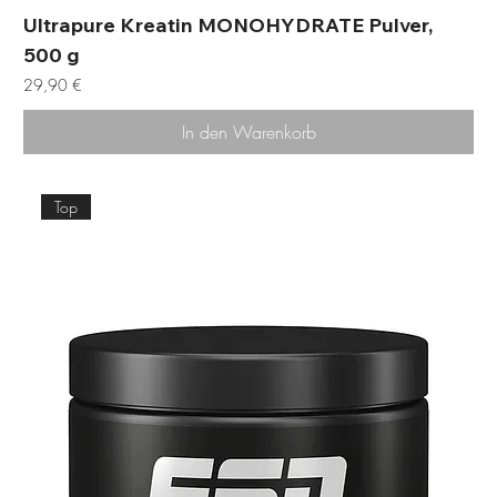
Ultrapure Kreatin MONOHYDRATE Pulver,
500 g
Preis
29,90 €
In den Warenkorb
Top