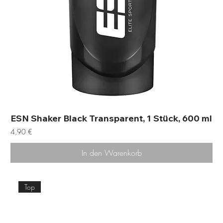
ESN Shaker Black Transparent, 1 Stück, 600 ml
Preis
4,90 €
In den Warenkorb
Top