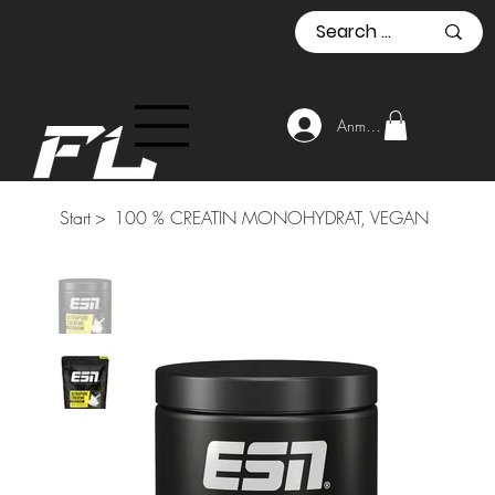
Official Reseller
Anmelden
Start
>
100 % CREATIN MONOHYDRAT, VEGAN