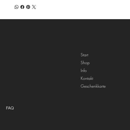
Full-Life.Shop
Menü
Adresse
Landsberger Straße 69
Start
80339 München
Shop
+49 (0) 89 520 666 69
Info
info@full-life.shop
Kontakt
Geschenkkarte
Richtlinien
Social Media
FAQ
Facebook
AGB
Instagram
Cookies
X
Versand
Rückgabe