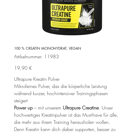
100 % CREATIN MONOHYDRAT, VEGAN
Artikelnummer:
Artikelnummer:
11983
11983
Preis
19,90 €
Ultrapure Kreatin Pulver
Mikrofeines Pulver, das die körperliche Leistung
während kurzer, hochintensiver Trainingsphasen
steigert
Power up
– mit unserem
Ultrapure Creatine
. Unser
hochwertiges Kreatinpulver ist das Must-have für alle,
die mehr aus ihrem Training herausholen wollen.
Denn Kreatin kann dich dabei supporten, besser zu