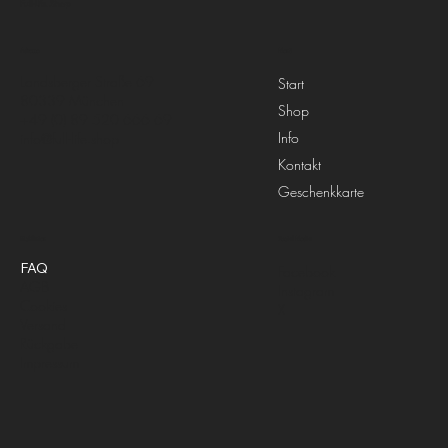
Full-Life.Shop
Menü
Adresse
Landsberger Straße 69
Start
80339 München
Shop
+49 (0) 89 520 666 69
Info
info@full-life.shop
Kontakt
Geschenkkarte
Richtlinien
Social Media
FAQ
Facebook
AGB
Instagram
Cookies
X
Versand
Rückgabe
Impressum