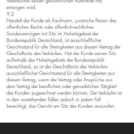
Verbraucher seinen gewöhnlichen Aufenthalt hat,
entzogen wird.
9.2
Handelt der Kunde als Kaufmann, juristische Person des
öffentlichen Rechts oder öffentlich-rechtliches
Sondervermögen mit Sitz im Hoheitsgebiet der
Bundesrepublik Deutschland, ist ausschließlicher
Gerichtsstand für alle Streitigkeiten aus diesem Vertrag der
Geschäftssitz des Verkäufers. Hat der Kunde seinen Sitz
außerhalb des Hoheitsgebiets der Bundesrepublik
Deutschland, so ist der Geschäftssitz des Verkäufers
ausschließlicher Gerichtsstand für alle Streitigkeiten aus
diesem Vertrag, wenn der Vertrag oder Ansprüche aus
dem Vertrag der beruflichen oder gewerblichen Tätigkeit
des Kunden zugerechnet werden können. Der Verkäufer ist
in den vorstehenden Fällen jedoch in jedem Fall
berechtigt, das Gericht am Sitz des Kunden anzurufen.