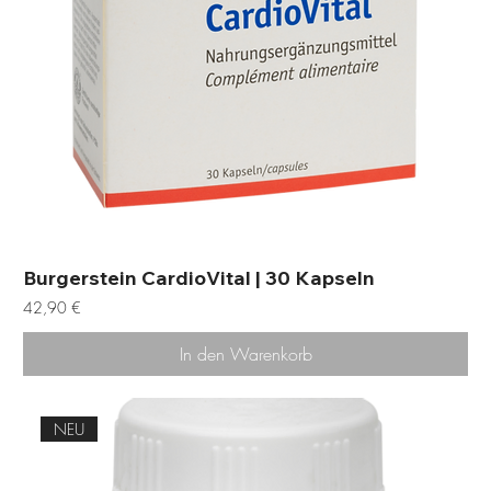
Burgerstein CardioVital | 30 Kapseln
Preis
42,90 €
In den Warenkorb
NEU