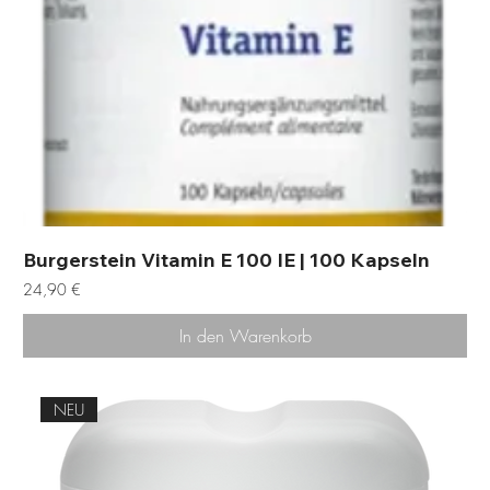
Burgerstein Vitamin E 100 IE | 100 Kapseln
Preis
24,90 €
In den Warenkorb
NEU