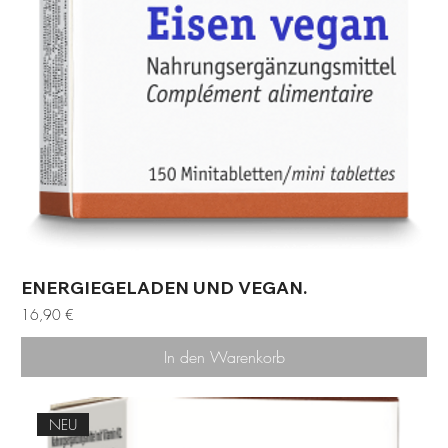
ENERGIEGELADEN UND VEGAN.
Preis
16,90 €
In den Warenkorb
NEU