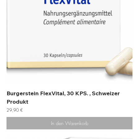
Burgerstein FlexVital, 30 KPS. , Schweizer
Produkt
Preis
29,90 €
In den Warenkorb