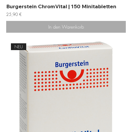
Burgerstein ChromVital | 150 Minitabletten
Preis
25,90 €
In den Warenkorb
NEU