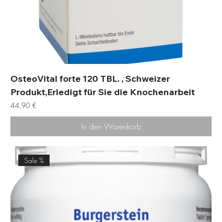
OsteoVital forte 120 TBL. , Schweizer
Produkt,Erledigt für Sie die Knochenarbeit
Preis
44,90 €
In den Warenkorb
Sale %