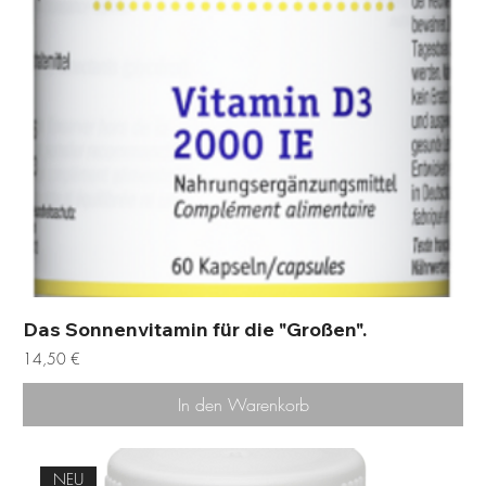
Das Sonnenvitamin für die "Großen".
Preis
14,50 €
In den Warenkorb
NEU