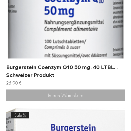
Burgerstein Coenzym Q10 50 mg, 40 LTBL. ,
Schweizer Produkt
Preis
25,90 €
In den Warenkorb
Sale %