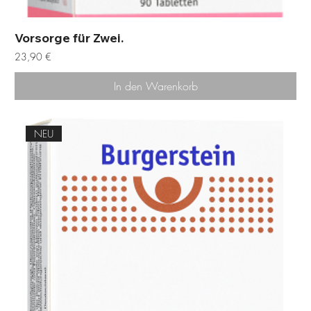
Vorsorge für Zwei.
Preis
23,90 €
In den Warenkorb
NEU