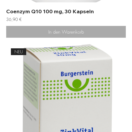
Coenzym Q10 100 mg, 30 Kapseln
Preis
36,90 €
In den Warenkorb
NEU