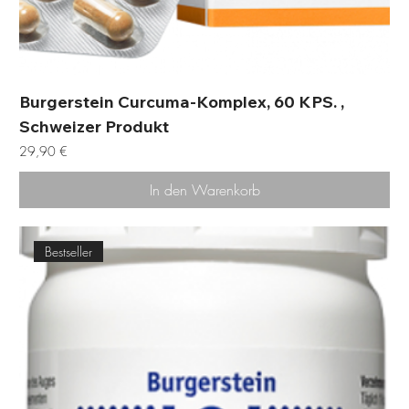
Burgerstein Curcuma-Komplex, 60 KPS. ,
Schweizer Produkt
Preis
29,90 €
In den Warenkorb
Bestseller