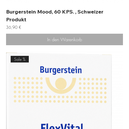
Burgerstein Mood, 60 KPS. , Schweizer
Produkt
Preis
36,90 €
In den Warenkorb
Sale %