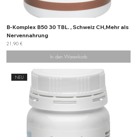
B-Komplex B50 30 TBL. , Schweiz CH,Mehr als
Nervennahrung
Preis
21,90 €
In den Warenkorb
NEU