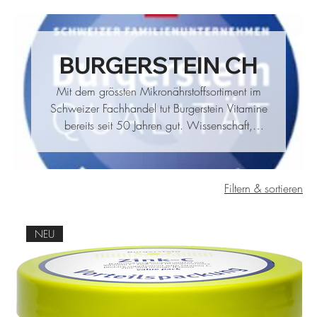
BURGERSTEIN CH
Mit dem grössten Mikronährstoffsortiment im
Schweizer Fachhandel tut Burgerstein Vitamine
bereits seit 50 Jahren gut. Wissenschaft,
Seriosität und Evidenz sind die Grundlagen
von jedem einzelnen Burgerstein Produkt. Wir
bringen nur Produkte auf den Markt von
36 Produkte
Filtern & sortieren
dessen Nutzen wir überzeugt sind – das steht
für uns im Vordergrund. Burgerstein Vitamine
wird seit über 10 Jahren in Folge mit dem Most
NEU
Trusted Brand für Vitaminprodukte
ausgezeichnet. unterstützen Sportlern von heute
und morgen, fördern die Forschung und
Entwicklung von Mikronährstoffen und legen
grossen Wert auf Gesundheit