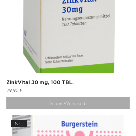
ZinkVital 30 mg, 100 TBL.
Preis
29,90 €
In den Warenkorb
NEU