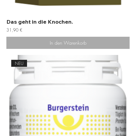
Das geht in die Knochen.
Preis
31,90 €
In den Warenkorb
NEU