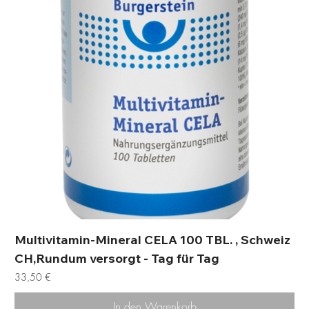
Multivitamin-Mineral CELA 100 TBL. , Schweiz
CH,Rundum versorgt - Tag für Tag
Preis
33,50 €
In den Warenkorb