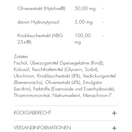
Olivenextrakt (Hytolive®)
50,00 mg
-
davon Hydroxytyrosol
5,00 mg
-
Knoblauchextrakt (ABG-
100,00
-
25+®)
mg
Zutaten
Fischöl, Überzugsmittel (Speisegelatine (Rind)),
Kokosöl, Feuchthaltemittel (Glycerin, Sorbit),
Ubichinon, Knoblauchextrakt (8%), Verdickungsmittel
(Bienenwachs), Olivenextrakt (4%), Emulgator
(Lecithin), Farbtoffe (Eisenoxide und Eisenhydroxide),
Thiaminmononitrat, Natriumselenit, Menachinon-7.
RÜCKGABERECHT
VERSANDINFORMATIONEN