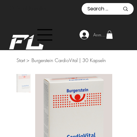
Official Reseller
Anmelden
Start
>
Burgerstein CardioVital | 30 Kapseln