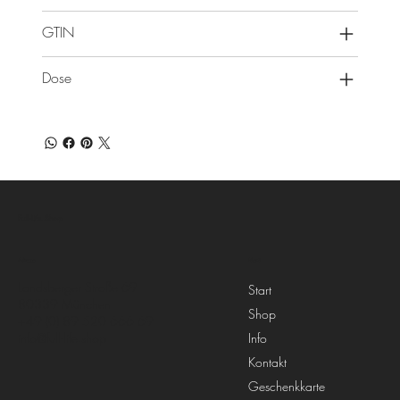
GTIN
Dose
Full-Life.Shop
Menü
Adresse
Landsberger Straße 69
Start
80339 München
Shop
+49 (0) 89 520 666 69
Info
info@full-life.shop
Kontakt
Geschenkkarte