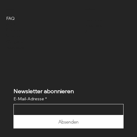
Richtlinien
Social Media
FAQ
Facebook
AGB
Instagram
Cookies
X
Versand
Rückgabe
Impressum
Newsletter abonnieren
E-Mail-Adresse
*
Absenden