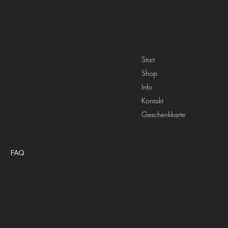
Full-Life.Shop
Menü
Adresse
Landsberger Straße 69
Start
80339 München
Shop
+49 (0) 89 520 666 69
Info
info@full-life.shop
Kontakt
Geschenkkarte
Richtlinien
Social Media
FAQ
Facebook
AGB
Instagram
Cookies
X
Versand
Rückgabe
Impressum