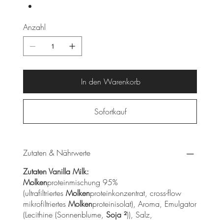
Anzahl
In den Warenkorb
Sofortkauf
Zutaten & Nährwerte
Zutaten Vanilla Milk:
Molken
proteinmischung 95%
(ultrafiltriertes
Molken
proteinkonzentrat, cross-flow
mikrofiltriertes
Molken
proteinisolat), Aroma, Emulgator
(Lecithine (Sonnenblume,
Soja ²
)), Salz,