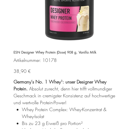
ESN Designer Whey Protein (Dose) 908 g, Vanilla Milk
Artikelnummer:
Artikelnummer:
10178
10178
Preis
38,90 €
Germany‘s No. 1 Whey¹: unser Designer Whey
Protein.
Absolut zurecht, denn hier trifft vollmundiger
Geschmack in cremigster Konsistenz auf hochwertige
und wertvolle Protein-Power!
Whey Protein Complex: Whey-Konzentrat &
Whey-Isolat
Bis zu 23 g Eiweiß pro Portion²