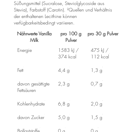
Süßungsmittel (Sucralose, Steviolglycoside aus
Stevia), Farbstoff (Carotin). ²Quellen und Verhältnis
der enthaltenen Lecithine können
verfügbarkeitsbedingt variieren.
Nährwerte Vanilla
pro 100 g
pro 30 g Pulver
Milk
Pulver
Energie
1583 kJ /
475 kJ /
374 kcal
112 kcal
Fett
4,4 g
1,3 g
davon gesättigte
2,3 g
0,7 g
Fettsäuren
Kohlenhydrate
6,8 g
2,0 g
davon Zucker
5,0 g
1,5 g
Ballaststoffe
0 g
0 g