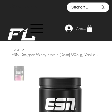
Official Reseller
Anmelden
Start
>
ESN Designer Whey Protein (Dose) 908 g, Vanilla Milk