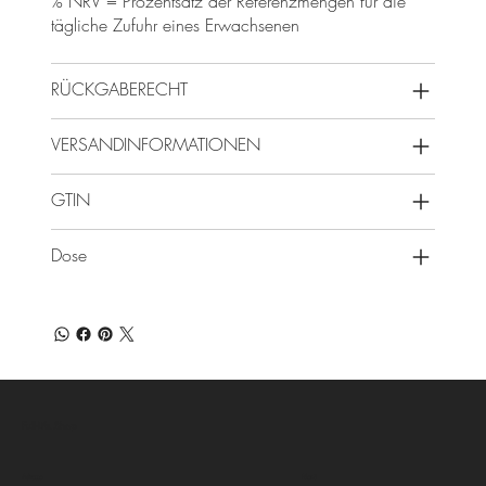
% NRV = Prozentsatz der Referenzmengen für die
tägliche Zufuhr eines Erwachsenen
RÜCKGABERECHT
VERSANDINFORMATIONEN
GTIN
Dose
Full-Life.Shop
Menü
Adresse