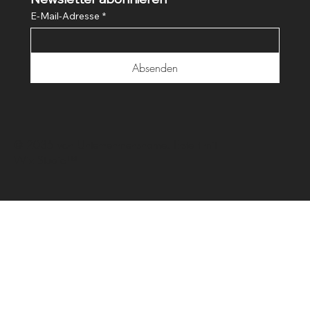
Newsletter abonnieren
E-Mail-Adresse
*
Absenden
© 2035 von Unternehmensname. Erstellt mit
Wix Studio™