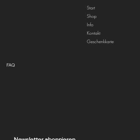
Landsberger Straße 69
Start
80339 München
Shop
+49 (0) 89 520 666 69
Info
info@full-life.shop
Kontakt
Geschenkkarte
Richtlinien
Social Media
FAQ
Facebook
AGB
Instagram
Cookies
X
Versand
Rückgabe
Impressum