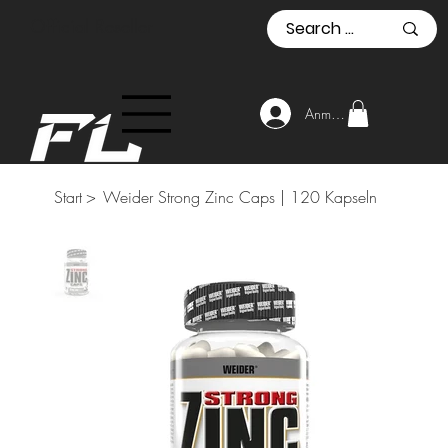
Official Reseller
Anmelden
Start
>
Weider Strong Zinc Caps | 120 Kapseln