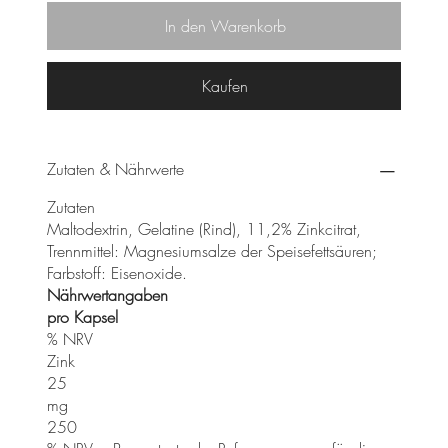
In den Warenkorb
Kaufen
Zutaten & Nährwerte
Zutaten
Maltodextrin, Gelatine (Rind), 11,2% Zinkcitrat,
Trennmittel: Magnesiumsalze der Speisefettsäuren;
Farbstoff: Eisenoxide.
Nährwertangaben
pro Kapsel
% NRV
Zink
25
mg
250