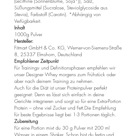
(Lecithine (Sonnenblume, Soja*)), Salz,
Süßungsmittel (Sucralose, Steviolglycoside aus
Stevia), Farbstoff (Carotin). *Abhängig von
Verfügbarkeit.
Inhalt
1000g Pulver
Hersteller:
Fitmart GmbH & Co. KG, Werner-von-Siemens-Straße
8, 25337 Elmshorn, Deutschland
Empfohlener Zeitpunkt
Für Trainings- und Definitionsphasen empfehlen wir
unser Designer Whey morgens zum Frühstück oder
aber nach deinem Training zu nehmen.
Auch für die Diät ist unser Proteinpulver perfekt
geeignet: Denn es lässt sich einfach in deine
Gerichte integrieren und sorgt so für eine Extra-Portion
Protein – ohne viel Zucker und Fett.Die Empfehlung
für beste Ergebnisse liegt bei 1-3 Portionen täglich.
Zubereitung
Für eine Portion mixt du 30 g Pulver mit 200 ml
Wasser in einem Shaker. Schon bist du fertig und