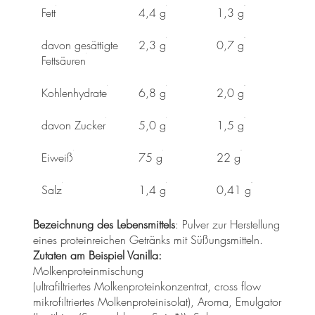
Fett
4,4 g
1,3 g
davon gesättigte
2,3 g
0,7 g
Fettsäuren
Kohlenhydrate
6,8 g
2,0 g
davon Zucker
5,0 g
1,5 g
Eiweiß
75 g
22 g
Salz
1,4 g
0,41 g
Bezeichnung des Lebensmittels
: Pulver zur Herstellung
eines proteinreichen Getränks mit Süßungsmitteln.
Zutaten am Beispiel Vanilla:
Molkenproteinmischung
(ultrafiltriertes Molkenproteinkonzentrat, cross flow
mikrofiltriertes Molkenproteinisolat), Aroma, Emulgator