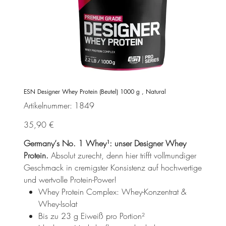
ESN Designer Whey Protein (Beutel) 1000 g , Natural
Artikelnummer:
Artikelnummer:
1849
1849
Preis
35,90 €
Germany‘s No. 1 Whey¹: unser Designer Whey
Protein.
Absolut zurecht, denn hier trifft vollmundiger
Geschmack in cremigster Konsistenz auf hochwertige
und wertvolle Protein-Power!
Whey Protein Complex: Whey-Konzentrat &
Whey-Isolat
Bis zu 23 g Eiweiß pro Portion²