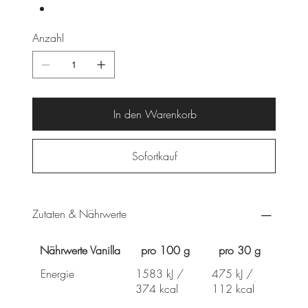
Anzahl
In den Warenkorb
Sofortkauf
Zutaten & Nährwerte
Nährwerte Vanilla
pro 100 g
pro 30 g
Energie
1583 kJ /
475 kJ /
374 kcal
112 kcal