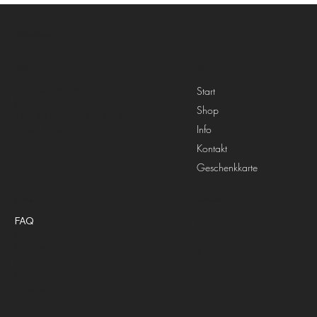
Full-Life.Shop
Menü
Adresse
Landsberger Straße 69
Start
80339 München
Shop
+49 (0) 89 520 666 69
Info
info@full-life.shop
Kontakt
Geschenkkarte
Richtlinien
Social Media
FAQ
Facebook
AGB
Instagram
Cookies
X
Versand
Rückgabe
Impressum