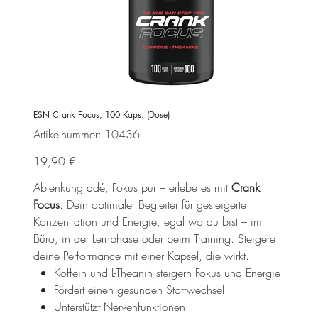
ESN Crank Focus, 100 Kaps. (Dose)
Artikelnummer:
Artikelnummer:
10436
10436
Preis
19,90 €
Ablenkung adé, Fokus pur – erlebe es mit
Crank
Focus
. Dein optimaler Begleiter für gesteigerte
Konzentration und Energie, egal wo du bist – im
Büro, in der Lernphase oder beim Training. Steigere
deine Performance mit einer Kapsel, die wirkt.
Koffein und L-Theanin steigern Fokus und Energie
Fördert einen gesunden Stoffwechsel
Unterstützt Nervenfunktionen