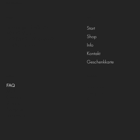
Full-Life.Shop
Menü
Adresse
Landsberger Straße 69
Start
80339 München
Shop
+49 (0) 89 520 666 69
Info
info@full-life.shop
Kontakt
Geschenkkarte
Richtlinien
Social Media
FAQ
Facebook
AGB
Instagram
Cookies
X
Versand
Rückgabe
Impressum