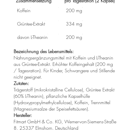
Zusammensetzung
pro Tagesration (2 Kapsel)
Koffein
200 mg
Grüntee-Extrakt
334 mg
davon L-Theanin
200 mg
Bezeichnung des Lebensmittels:
Nahrungsergänzungsmittel mit Koffein und L-Theanin
aus Grüntee-Extrakt. Erhöhter Koffeingehalt (200 mg
/ Tagesration). Für Kinder, Schwangere und Stillende
nicht geeignet.
Zutaten:
Trägerstoff (mikrokristalline Cellulose), Grüntee Extrakt
(60% L-Theanin), pflanzliche Kapselhülle
(Hydroxypropylmethylcellulose), Koffein, Trennmittel
(Magnesiumsalze der Speisefettsäuren).
Hersteller:
Fitmart GmbH & Co. KG, Werner-von-Siemens-Straße
8, 25337 Elmshorn, Deutschland