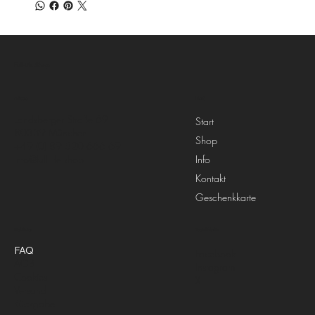
Full-Life.Shop
Menü
Adresse
Landsberger Straße 69
Start
80339 München
Shop
+49 (0) 89 520 666 69
Info
info@full-life.shop
Kontakt
Geschenkkarte
Richtlinien
Social Media
FAQ
Facebook
AGB
Instagram
Cookies
X
Versand
Rückgabe