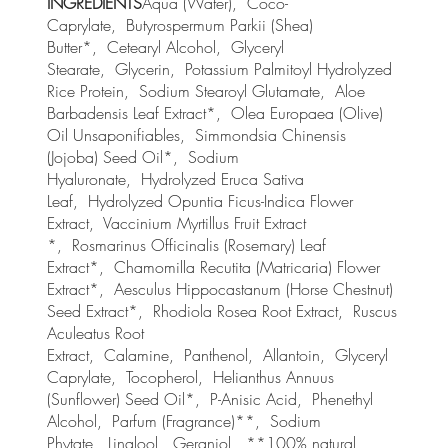
INGREDIENTS
Aqua (Water), Coco-
Caprylate, Butyrospermum Parkii (Shea)
Butter*, Cetearyl Alcohol, Glyceryl
Stearate, Glycerin, Potassium Palmitoyl Hydrolyzed
Rice Protein, Sodium Stearoyl Glutamate, Aloe
Barbadensis Leaf Extract*, Olea Europaea (Olive)
Oil Unsaponifiables, Simmondsia Chinensis
(Jojoba) Seed Oil*, Sodium
Hyaluronate, Hydrolyzed Eruca Sativa
Leaf, Hydrolyzed Opuntia Ficus-Indica Flower
Extract, Vaccinium Myrtillus Fruit Extract
*, Rosmarinus Officinalis (Rosemary) Leaf
Extract*, Chamomilla Recutita (Matricaria) Flower
Extract*, Aesculus Hippocastanum (Horse Chestnut)
Seed Extract*, Rhodiola Rosea Root Extract, Ruscus
Aculeatus Root
Extract, Calamine, Panthenol, Allantoin, Glyceryl
Caprylate, Tocopherol, Helianthus Annuus
(Sunflower) Seed Oil*, P-Anisic Acid, Phenethyl
Alcohol, Parfum (Fragrance)**, Sodium
Phytate, Linalool, Geraniol, **100% natural