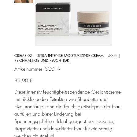
CREME 02 | ULTRA INTENSE MOISTURIZING CREAM | 50 ml |
REICHHALTIGE UND FEUCHTIGK
Artikelnummer:
Artikelnummer:
SC019
SC019
Preis
89,90 €
Diese intensiv feuchtigkeitsspendende Gesichtscreme
mit rückfettenden Extrakten wie Sheabutter und
Hyaluronsäure kann die Feuchtigkeitsdepots der Haut
auffüllen und bietet Linderung bei
Spannungsgefühlen. Ideal geeignet bei trockener,
strapazierter und dehydrierter Haut für ein samtig-
weiches Hautgefühl.