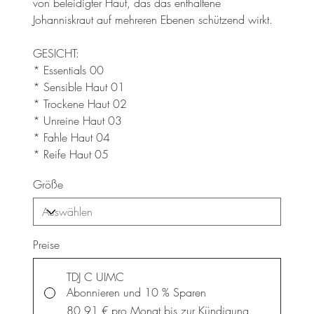
von beleidigter Haut, das das enthaltene
Johanniskraut auf mehreren Ebenen schützend wirkt.
GESICHT:
* Essentials 00
* Sensible Haut 01
* Trockene Haut 02
* Unreine Haut 03
* Fahle Haut 04
* Reife Haut 05
Größe
Preise
TDJ C UIMC
Abonnieren und 10 % Sparen
80,91 €
pro Monat bis zur Kündigung