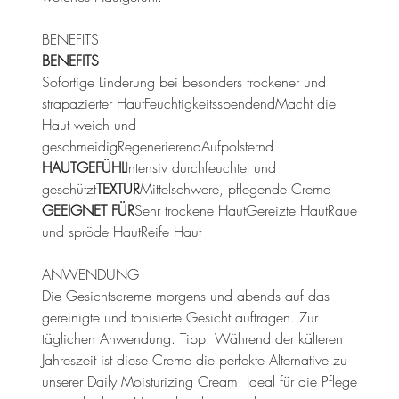
BENEFITS
BENEFITS
Sofortige Linderung bei besonders trockener und
strapazierter HautFeuchtigkeitsspendendMacht die
Haut weich und
geschmeidigRegenerierendAufpolsternd
HAUTGEFÜHL
Intensiv durchfeuchtet und
geschützt
TEXTUR
Mittelschwere, pflegende Creme
GEEIGNET FÜR
Sehr trockene HautGereizte HautRaue
und spröde HautReife Haut
ANWENDUNG
Die Gesichtscreme morgens und abends auf das
gereinigte und tonisierte Gesicht auftragen. Zur
täglichen Anwendung. Tipp: Während der kälteren
Jahreszeit ist diese Creme die perfekte Alternative zu
unserer Daily Moisturizing Cream. Ideal für die Pflege