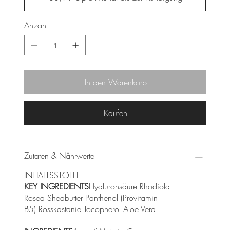
Anzahl
In den Warenkorb
Kaufen
Zutaten & Nährwerte
INHALTSSTOFFE
KEY INGREDIENTS
Hyaluronsäure Rhodiola
Rosea Sheabutter Panthenol (Provitamin
B5) Rosskastanie Tocopherol Aloe Vera