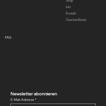
Shop
+49 (0) 89 520 666 69
Info
info@full-life.shop
Kontakt
Geschenkkarte
Richtlinien
Social Media
FAQ
Facebook
AGB
Instagram
Cookies
X
Versand
Rückgabe
Impressum
Newsletter abonnieren
E-Mail-Adresse
*