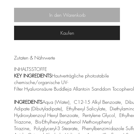
In den Warenkorb
Kaufen
Zutaten & Nährwerte
INHALTSSTOFFE
KEY INGREDIENTS
Hautverträgliche photostabile
chemische/organische UV-
Filter Hyaluronsäure Buddleja Allantoin Sanddorn Tocopherol
INGREDIENTS
Aqua (Water), C12-15 Alkyl Benzoate, Dibu
Adipate (Dibutyladipate), Ethylhexyl Salicylate, Diethylamin
Hydroxybenzoyl Hexyl Benzoate, Pentylene Glycol, Ethylhex
Triazone, Bis-Ethylhexyloxyphenol Methoxyphenyl
Triazine, Polyglyceryl-3 Stearate, Phenylbenzimidazole Sulf