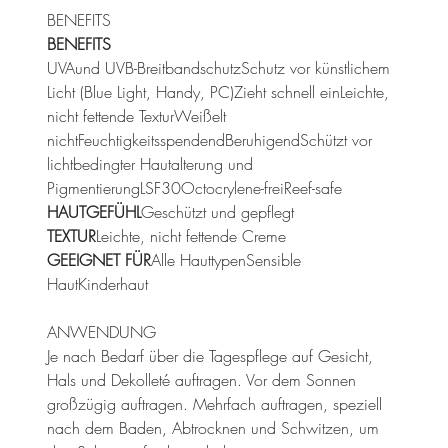
BENEFITS
BENEFITS
UVAund UVB-BreitbandschutzSchutz vor künstlichem
Licht (Blue Light, Handy, PC)Zieht schnell einLeichte,
nicht fettende TexturWeißelt
nichtFeuchtigkeitsspendendBeruhigendSchützt vor
lichtbedingter Hautalterung und
PigmentierungLSF30Octocrylene-freiReef-safe
HAUTGEFÜHL
Geschützt und gepflegt
TEXTUR
Leichte, nicht fettende Creme
GEEIGNET FÜR
Alle HauttypenSensible
HautKinderhaut
ANWENDUNG
Je nach Bedarf über die Tagespflege auf Gesicht,
Hals und Dekolleté auftragen. Vor dem Sonnen
großzügig auftragen. Mehrfach auftragen, speziell
nach dem Baden, Abtrocknen und Schwitzen, um