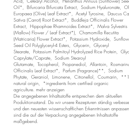
Acid, Cetearyl Alcohol, Helianthus Annuus (Sunflower) See
Oil*, Bifurcaria Bifurcata Extract, Sodium Hyaluronate, O
Europaea (Olive) Leaf Extract*, Acetyl Tyrosine, Daucus Ca
Sativa (Carrot) Root Extract*, Buddleja Officinalis Flower
Extract, Hippophae Rhamnoides Extract*, Malva Sylvestris
(Mallow) Flower / Leaf Extract*), Chamomilla Recutita
(Matricaria) Flower Extract*, Potassium Hydroxide, Sunflow
Seed Oil Polyglyceryl-4 Esters, Glycerin, Glyceryl
Stearate, Potassium Palmitoyl Hydrolyzed Rice Protein, Glyc
Caprylate/Caprate, Sodium Stearoyl
Glutamate, Tocopherol, Propanediol, Allantoin, Rosmarin
Officinalis Leaf Extract*, Parfum (Fragrance)**, Sodium
Phytate, Geraniol, Limonene, Citronellol, Coumarin, *
natural origin, *ingredients from certified organic
agriculture. mehr anzeigen
Die angegebenen Inhaltsstoffe entsprechen dem aktuellen
Produktionsstand. Da wir unsere Rezepturen ständig verbesse
und den neuesten wissenschaftlichen Erkenntnissen anpassen
sind die auf der Verpackung angegebenen Inhaltsstoffe
maßgebend.