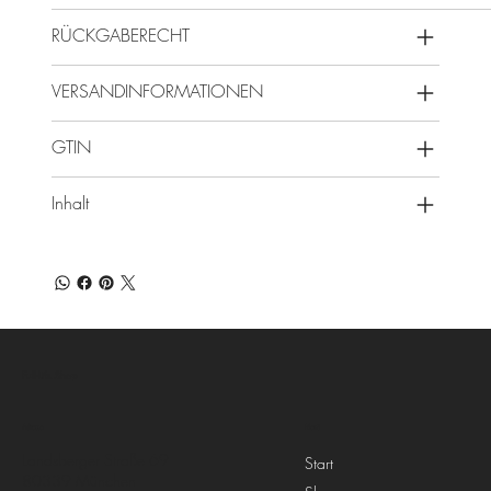
RÜCKGABERECHT
VERSANDINFORMATIONEN
GTIN
Inhalt
Full-Life.Shop
Menü
Adresse
Landsberger Straße 69
Start
80339 München