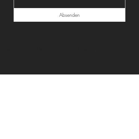
Absenden
© 2035 von Unternehmensname. Erstellt mit
Wix Studio™